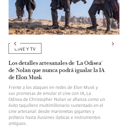
CINE Y TV
Los detalles artesanales de ‘La Odisea’
R
de Nolan que nunca podrá igualar la IA
m
de Elon Musk
I
Frente a los ataques en redes de Elon Musk y
E
sus promesas de emular el cine con IA, La
e
Odisea de Christopher Nolan se afianza como un
b
éxito taquillero multimillonario sustentado en el
C
cine artesanal: desde marionetas gigantes y
c
prótesis hasta ilusiones ópticas e instrumentos
antiguos.
R