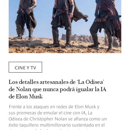
CINE Y TV
Los detalles artesanales de ‘La Odisea’
R
de Nolan que nunca podrá igualar la IA
m
de Elon Musk
I
Frente a los ataques en redes de Elon Musk y
E
sus promesas de emular el cine con IA, La
e
Odisea de Christopher Nolan se afianza como un
b
éxito taquillero multimillonario sustentado en el
C