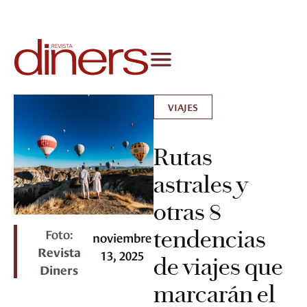
VIAJES
Rutas
astrales y
otras 8
Foto:
tendencias
noviembre
Revista
13, 2025
de viajes que
Diners
marcarán el