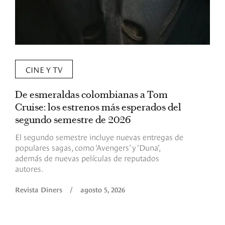
CINE Y TV
De esmeraldas colombianas a Tom
L
Cruise: los estrenos más esperados del
«
segundo semestre de 2026
p
El segundo semestre incluye nuevas entregas de
E
populares sagas, como ‘Avengers’ y ‘Duna’,
h
además de nuevas películas de reputados
d
autores.
h
(
l
Revista Diners
/
agosto 5, 2026
L