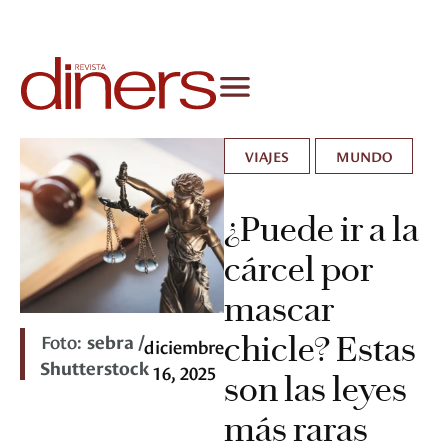
VIAJES
MUNDO
¿Puede ir a la
cárcel por
mascar
Foto:
sebra /
chicle? Estas
diciembre
Shutterstock
16, 2025
son las leyes
más raras