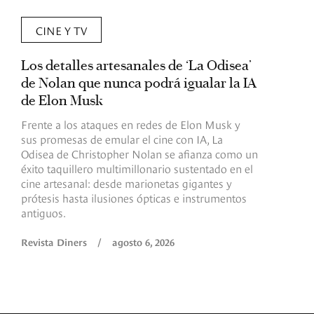
CINE Y TV
Los detalles artesanales de ‘La Odisea’
R
de Nolan que nunca podrá igualar la IA
m
de Elon Musk
I
Frente a los ataques en redes de Elon Musk y
E
sus promesas de emular el cine con IA, La
e
Odisea de Christopher Nolan se afianza como un
b
éxito taquillero multimillonario sustentado en el
C
cine artesanal: desde marionetas gigantes y
c
prótesis hasta ilusiones ópticas e instrumentos
antiguos.
R
Revista Diners
/
agosto 6, 2026