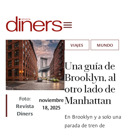
VIAJES
MUNDO
Una guía de
Brooklyn, al
otro lado de
Foto:
Manhattan
noviembre
Revista
18, 2025
Diners
En Brooklyn y a solo una
parada de tren de