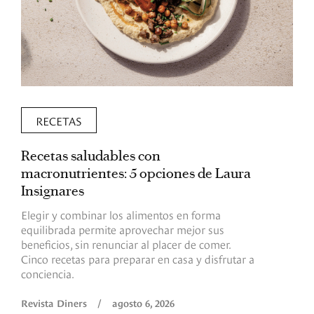
RECETAS
Recetas saludables con
L
macronutrientes: 5 opciones de Laura
p
Insignares
p
Elegir y combinar los alimentos en forma
S
equilibrada permite aprovechar mejor sus
p
beneficios, sin renunciar al placer de comer.
p
Cinco recetas para preparar en casa y disfrutar a
h
conciencia.
a
Revista Diners
/
agosto 6, 2026
R