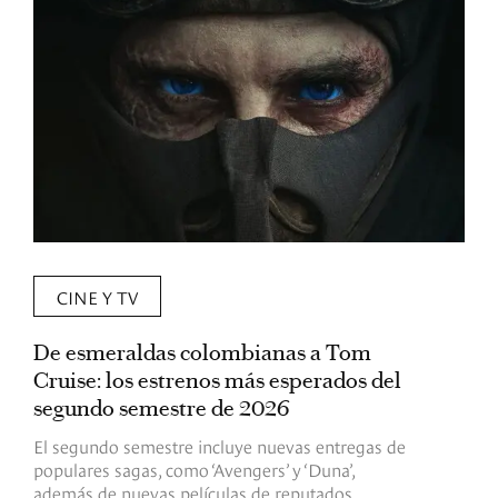
CINE Y TV
De esmeraldas colombianas a Tom
L
Cruise: los estrenos más esperados del
«
segundo semestre de 2026
p
El segundo semestre incluye nuevas entregas de
E
populares sagas, como ‘Avengers’ y ‘Duna’,
h
además de nuevas películas de reputados
d