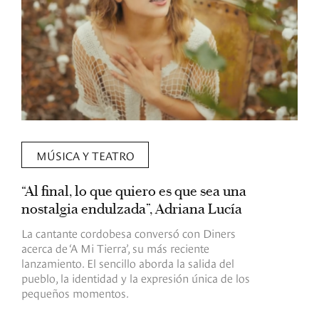
MÚSICA Y TEATRO
“Al final, lo que quiero es que sea una
R
nostalgia endulzada”, Adriana Lucía
B
l
La cantante cordobesa conversó con Diners
acerca de ‘A Mi Tierra’, su más reciente
L
lanzamiento. El sencillo aborda la salida del
L
pueblo, la identidad y la expresión única de los
c
pequeños momentos.
R