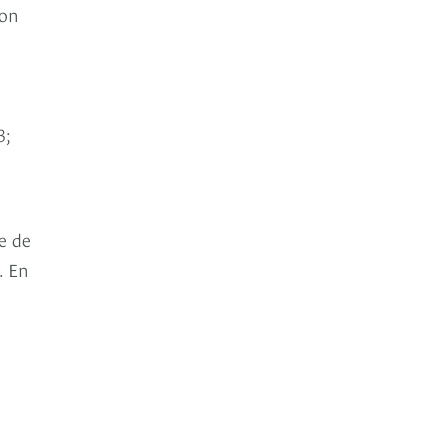
con
3;
e de
. En