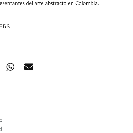
resentantes del arte abstracto en Colombia.
NERS
e
l