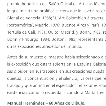
premio honorifico del Salón Oficial de Artistas Jóve
lo que inició una prolífica carrera que lo llevó a r
Bienal de Venecia, 1958; “L´Art Colombien á travers les
Iberoamérica”, Madrid, 1976; Buenos Aires y París, 1
Tertulia de Cali, 1981; Quito, Madrid, y Bonn, 1982;
Bonn y Friburgo, 1984; Boston, 1985; representante 
otras exposiciones alrededor del mundo.
Antes de su muerte el maestro había seleccionado di
la exposición que estará abierta en la Esquina Galer
sus dibujos, en sus trabajos, en sus creaciones queda 
quietud, la concentración y el silencio, valores que 
trabajo y que anima en el espectador reflexiones sobre
existencia» como lo recuerda la curadora María Lovi
Manuel Hernández – 60 Años de Dibujo.