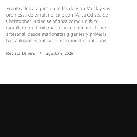
Frente a los ataques en redes de Elon Musk y sus
promesas de emular el cine con IA, La Odisea de
Christopher Nolan se afianza como un éxito
taquillero multimillonario sustentado en el cine
artesanal: desde marionetas gigantes y prótesis
hasta ilusiones ópticas e instrumentos antiguos.
Revista Diners
/
agosto 6, 2026