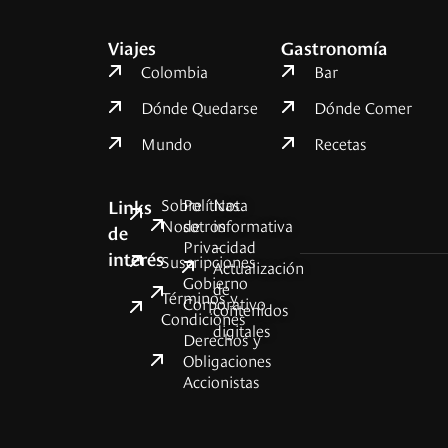
Viajes
Gastronomía
Colombia
Bar
Dónde Quedarse
Dónde Comer
Mundo
Recetas
Sobre
Políticas
Nota
Links
Nosotros
de
informativa
de
Privacidad
–
interés
Suscripciones
Actualización
Gobierno
de
Términos y
Corporativo
contenidos
Condiciones
digitales
Derechos y
Obligaciones
Accionistas