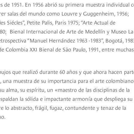
nes de 1951. En 1956 abrió su primera muestra individual 
ecorrer salas del mundo como Louvre y Guggenheim, 1956;
 Siécles”, Petite Palis, Paris 1975; “Arte Actual de
980; Bienal Internacional de Arte de Medellín y Museo La
 retrospectiva “Manuel Hernández 1963 -1983”, Bogotá, 198
de Colombia XXI Bienal de Säo Paulo, 1991, entre muchas
bujos que realizó durante 60 años y que ahora hacen part
ía, una muestra de su importancia para el arte colombiano
su alma, su espíritu, un «maestro de las disciplinas de la
respaldan la sólida e impactante armonía que despliega su
 lo abstracto, frágil, fugaz, contundente y tenaz de la
no.