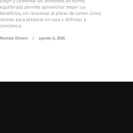
Elegir y combinar los alimentos en forma
equilibrada permite aprovechar mejor sus
beneficios, sin renunciar al placer de comer. Cinco
recetas para preparar en casa y disfrutar a
conciencia.
Revista Diners
/
agosto 6, 2026