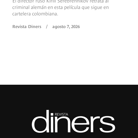
El director ruso Kirill Serebrennikov retrata al
criminal alemán en esta película que sigue en
cartelera colombiana.
Revista Diners
/
agosto 7, 2026