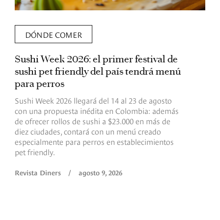
DÓNDE COMER
Sushi Week 2026: el primer festival de
L
sushi pet friendly del país tendrá menú
s
para perros
v
Sushi Week 2026 llegará del 14 al 23 de agosto
D
con una propuesta inédita en Colombia: además
d
de ofrecer rollos de sushi a $23.000 en más de
s
diez ciudades, contará con un menú creado
o
especialmente para perros en establecimientos
e
pet friendly.
R
Revista Diners
/
agosto 9, 2026