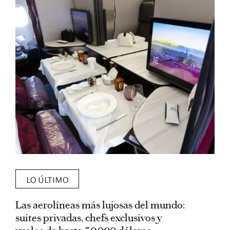
LO ÚLTIMO
Las aerolíneas más lujosas del mundo:
E
suites privadas, chefs exclusivos y
d