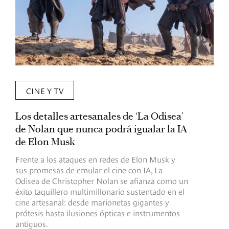
CINE Y TV
Los detalles artesanales de ‘La Odisea’
R
de Nolan que nunca podrá igualar la IA
m
de Elon Musk
I
Frente a los ataques en redes de Elon Musk y
E
sus promesas de emular el cine con IA, La
e
Odisea de Christopher Nolan se afianza como un
b
éxito taquillero multimillonario sustentado en el
C
cine artesanal: desde marionetas gigantes y
c
prótesis hasta ilusiones ópticas e instrumentos
antiguos.
R