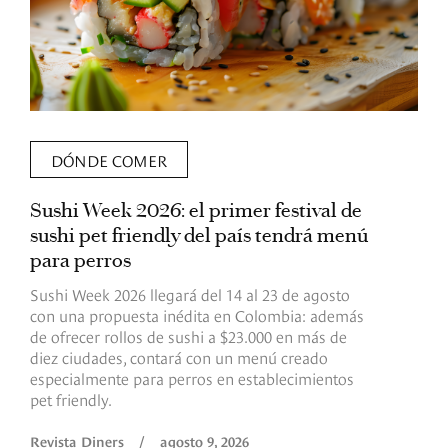
DÓNDE COMER
Sushi Week 2026: el primer festival de
L
sushi pet friendly del país tendrá menú
s
para perros
v
Sushi Week 2026 llegará del 14 al 23 de agosto
D
con una propuesta inédita en Colombia: además
d
de ofrecer rollos de sushi a $23.000 en más de
s
diez ciudades, contará con un menú creado
o
especialmente para perros en establecimientos
e
pet friendly.
R
Revista Diners
/
agosto 9, 2026