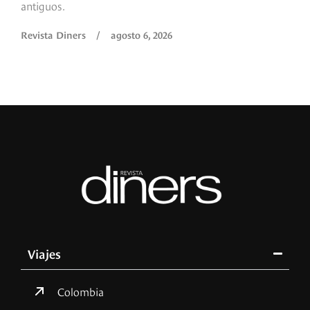
Revista Diners
/
agosto 6, 2026
R
Viajes
Colombia