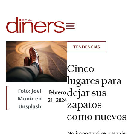
TENDENCIAS
Cinco
lugares para
dejar sus
Foto:
Joel
febrero
Muniz en
21, 2024
zapatos
Unsplash
como nuevos
No importa si se trata de