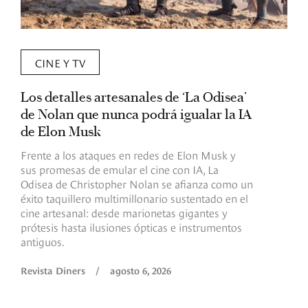
CINE Y TV
Los detalles artesanales de ‘La Odisea’
R
de Nolan que nunca podrá igualar la IA
m
de Elon Musk
I
Frente a los ataques en redes de Elon Musk y
E
sus promesas de emular el cine con IA, La
e
Odisea de Christopher Nolan se afianza como un
b
éxito taquillero multimillonario sustentado en el
C
cine artesanal: desde marionetas gigantes y
c
prótesis hasta ilusiones ópticas e instrumentos
antiguos.
R
Revista Diners
/
agosto 6, 2026