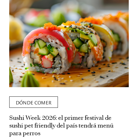
DÓNDE COMER
Sushi Week 2026: el primer festival de
L
sushi pet friendly del país tendrá menú
s
para perros
v