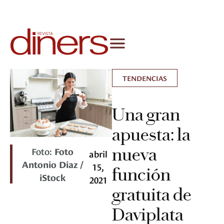
TENDENCIAS
Una gran
apuesta: la
nueva
Foto:
Foto
abril
Antonio Diaz /
15,
función
iStock
2021
gratuita de
Daviplata