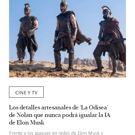
CINE Y TV
Los detalles artesanales de ‘La Odisea’
R
de Nolan que nunca podrá igualar la IA
m
de Elon Musk
I
Frente a los ataques en redes de Elon Musk y
E