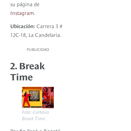
su página de
Instagram
.
Ubicación:
Carrera 3 #
12C-18, La Candelaria.
PUBLICIDAD
2. Break
Time
Foto: Cortesía
Break Time
Por fin llegó a Bogotá