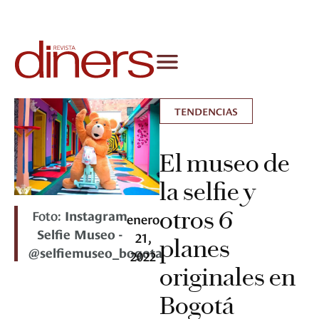
TENDENCIAS
El museo de
la selfie y
otros 6
Foto:
Instagram
enero
Selfie Museo -
21,
planes
@selfiemuseo_bogota
2022
originales en
Bogotá