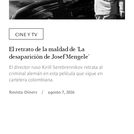
CINE Y TV
El retrato de la maldad de ‘La
L
desaparición de Josef Mengele’
d
d
El director ruso Kirill Serebrennikov retrata al
criminal alemán en esta película que sigue en
F
cartelera colombiana.
s
O
Revista Diners
/
agosto 7, 2026
é
c
p
a
R