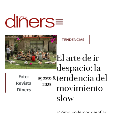
TENDENCIAS
El arte de ir
despacio: la
tendencia del
Foto:
agosto 8,
Revista
2023
movimiento
Diners
slow
¿Cómo podemos desafiar