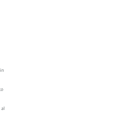
e
sin
to
 al