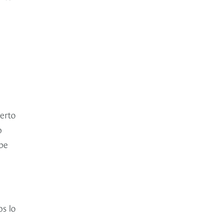
ierto
o
abe
s lo