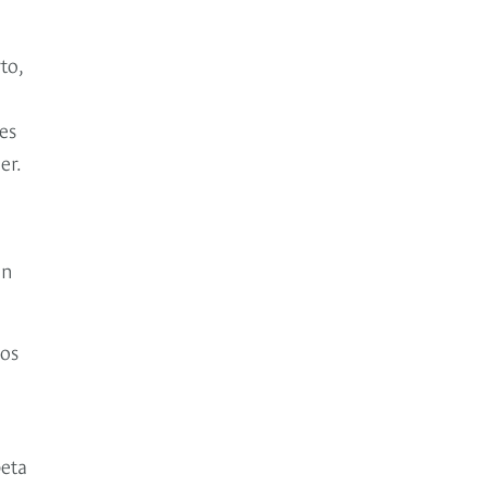
to,
es
er.
ón
nos
peta