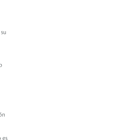
 su
o
ión
o es