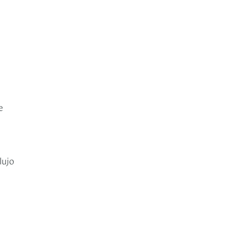
e
lujo