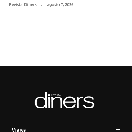
Revista Diners
/
agosto 7, 2026
é
c
p
a
R
Viajes