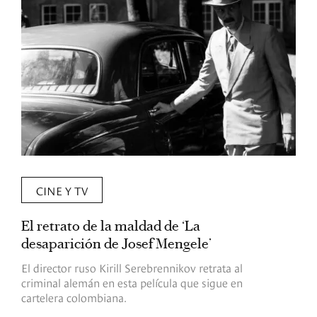
CINE Y TV
El retrato de la maldad de ‘La
L
desaparición de Josef Mengele’
d
d
El director ruso Kirill Serebrennikov retrata al
criminal alemán en esta película que sigue en
F
cartelera colombiana.
s
O