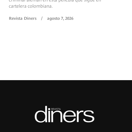
F
cartelera colombiana.
s
O
Revista Diners
/
agosto 7, 2026
é
c
p
a
R