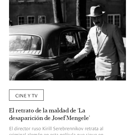
CINE Y TV
El retrato de la maldad de ‘La
L
desaparición de Josef Mengele’
d
d
El director ruso Kirill Serebrennikov retrata al
criminal alemán en esta película que sigue en