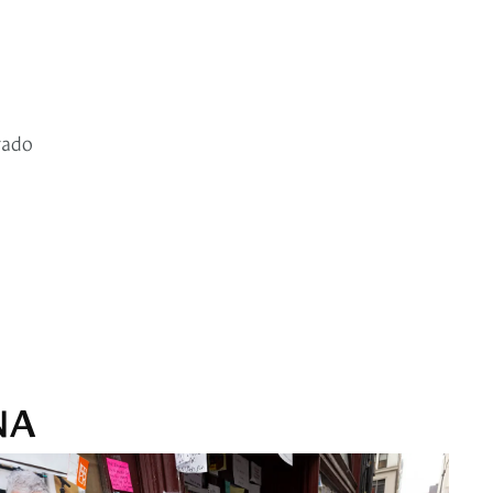
rado
NA