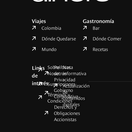
Viajes
Gastronomía
Colombia
Bar
Dónde Quedarse
Dónde Comer
Mundo
Recetas
Sobre
Políticas
Nota
Links
Nosotros
de
informativa
de
Privacidad
–
interés
Suscripciones
Actualización
Gobierno
de
Términos y
Corporativo
contenidos
Condiciones
digitales
Derechos y
Obligaciones
Accionistas