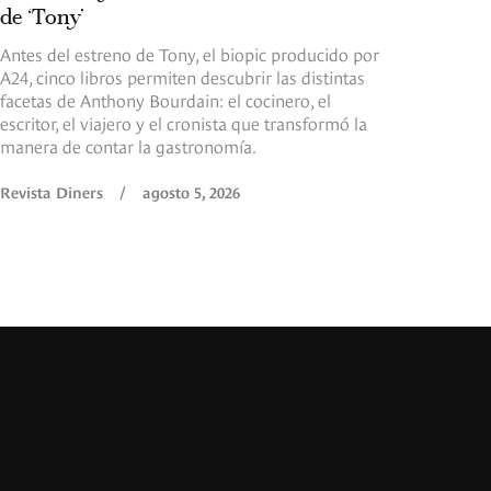
de ‘Tony’
Antes del estreno de Tony, el biopic producido por
A24, cinco libros permiten descubrir las distintas
facetas de Anthony Bourdain: el cocinero, el
escritor, el viajero y el cronista que transformó la
manera de contar la gastronomía.
Revista Diners
/
agosto 5, 2026