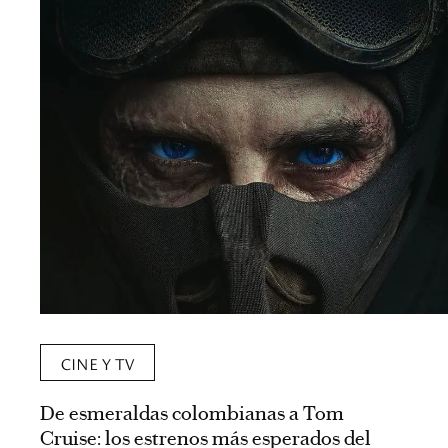
CINE Y TV
De esmeraldas colombianas a Tom
Cruise: los estrenos más esperados del