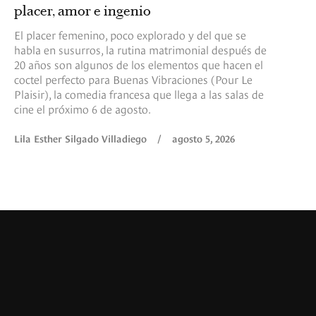
placer, amor e ingenio
El placer femenino, poco explorado y del que se
habla en susurros, la rutina matrimonial después de
20 años son algunos de los elementos que hacen el
coctel perfecto para Buenas Vibraciones (Pour Le
Plaisir), la comedia francesa que llega a las salas de
cine el próximo 6 de agosto.
Lila Esther Silgado Villadiego
/
agosto 5, 2026