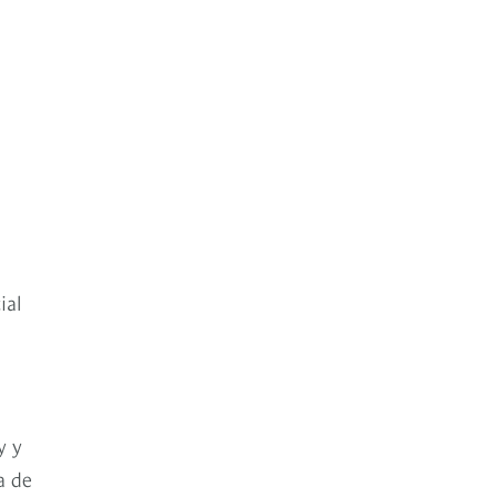
ial
y y
a de