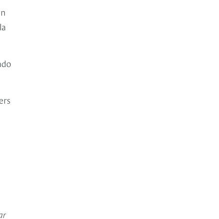
en
la
ado
ers
ar