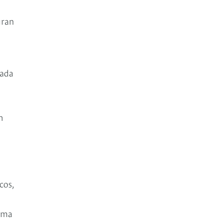
gran
cada
n
cos,
orma