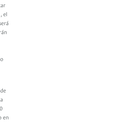
tar
, el
será
drán
ro
 de
ta
00
o en