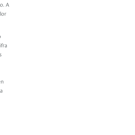
o. A
lor
o
ifra
s
en
ta