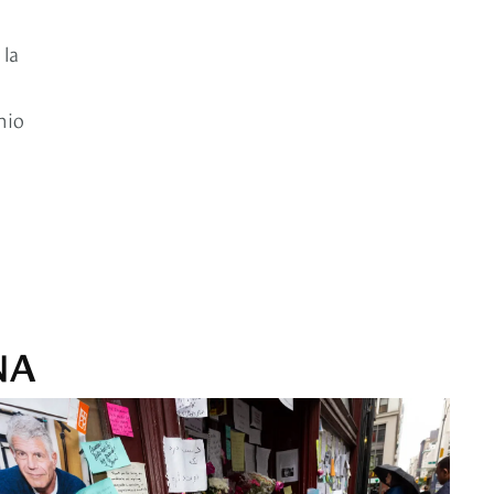
 la
enio
NA