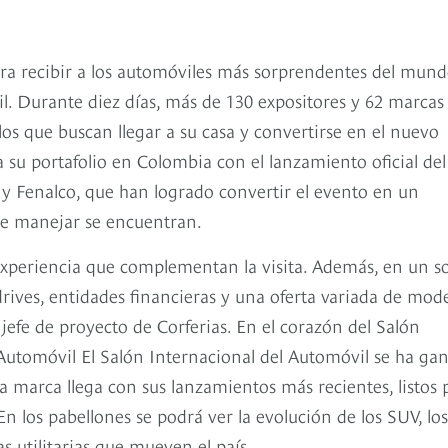
ara recibir a los automóviles más sorprendentes del mun
il. Durante diez días, más de 130 expositores y 62 marcas
os que buscan llegar a su casa y convertirse en el nuevo
su portafolio en Colombia con el lanzamiento oficial del
 y Fenalco, que han logrado convertir el evento en un
 de manejar se encuentran.
experiencia que complementan la visita. Además, en un s
 drives, entidades financieras y una oferta variada de mod
 jefe de proyecto de Corferias. En el corazón del Salón
 Automóvil El Salón Internacional del Automóvil se ha ga
da marca llega con sus lanzamientos más recientes, listos 
n los pabellones se podrá ver la evolución de los SUV, los
as utilitarias que mueven el país.