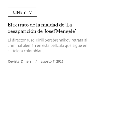
CINE Y TV
El retrato de la maldad de ‘La
L
desaparición de Josef Mengele’
d
d
El director ruso Kirill Serebrennikov retrata al
criminal alemán en esta película que sigue en
F
cartelera colombiana.
s
O
Revista Diners
/
agosto 7, 2026
é
c
p
a
R