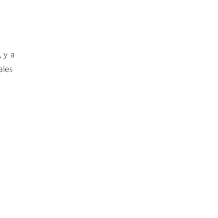
 y a
ales