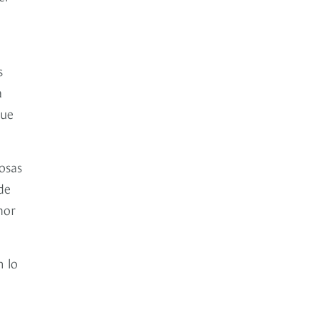
s
a
que
osas
de
mor
n lo