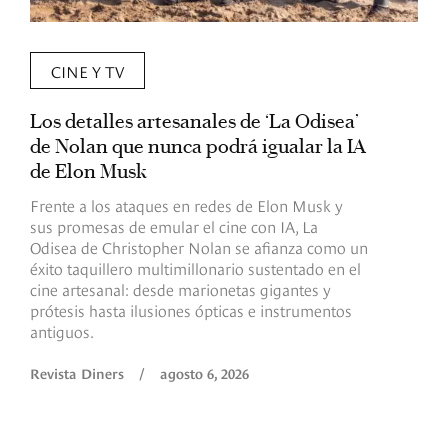
CINE Y TV
Los detalles artesanales de ‘La Odisea’
R
de Nolan que nunca podrá igualar la IA
m
de Elon Musk
I
Frente a los ataques en redes de Elon Musk y
E
sus promesas de emular el cine con IA, La
e
Odisea de Christopher Nolan se afianza como un
b
éxito taquillero multimillonario sustentado en el
C
cine artesanal: desde marionetas gigantes y
c
prótesis hasta ilusiones ópticas e instrumentos
antiguos.
R
Revista Diners
/
agosto 6, 2026