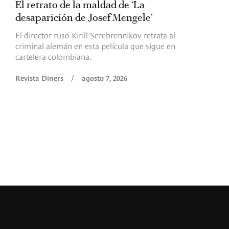
El retrato de la maldad de ‘La
L
desaparición de Josef Mengele’
d
d
El director ruso Kirill Serebrennikov retrata al
criminal alemán en esta película que sigue en
F
cartelera colombiana.
s
O
Revista Diners
/
agosto 7, 2026
é
c
p
a
R