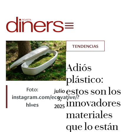
TENDENCIAS
Adiós
plástico:
estos son los
Foto:
julio
instagram.com/ecovative/?
3,
innovadores
hl=es
2025
materiales
que lo están