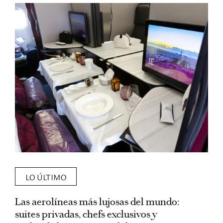
LO ÚLTIMO
Las aerolíneas más lujosas del mundo:
E
suites privadas, chefs exclusivos y
d