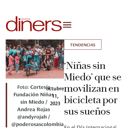
TENDENCIAS
‘Niñas sin
Miedo’ que se
movilizan en
Foto:
Cortesía
octubre
Fundación Niñas
11,
bicicleta por
sin Miedo /
2023
Andrea Rojas
sus sueños
@andyrojah /
@poderosascolombia
En el Día Internacional