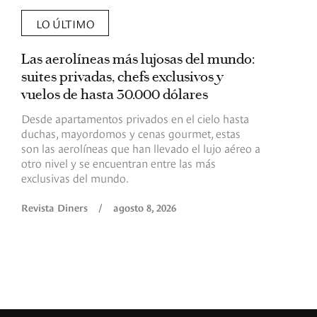
LO ÚLTIMO
Las aerolíneas más lujosas del mundo:
E
suites privadas, chefs exclusivos y
d
vuelos de hasta 30.000 dólares
E
c
Desde apartamentos privados en el cielo hasta
c
duchas, mayordomos y cenas gourmet, estas
son las aerolíneas que han llevado el lujo aéreo a
R
otro nivel y se encuentran entre las más
exclusivas del mundo.
Revista Diners
/
agosto 8, 2026