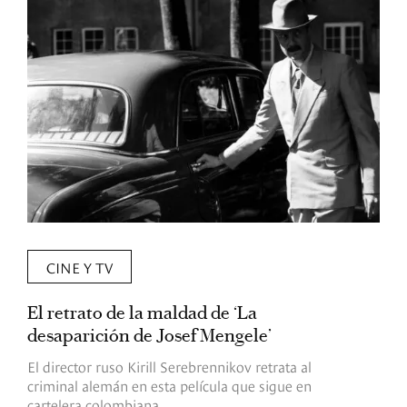
CINE Y TV
El retrato de la maldad de ‘La
L
desaparición de Josef Mengele’
d
d
El director ruso Kirill Serebrennikov retrata al
criminal alemán en esta película que sigue en
F
cartelera colombiana.