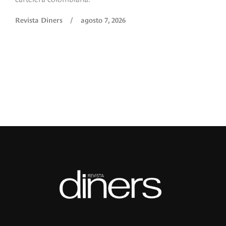
s
O
Revista Diners
/
agosto 7, 2026
é
c
p
a
R