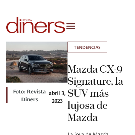
TENDENCIAS
Mazda CX-9
Signature, la
SUV más
Foto:
Revista
abril 3,
Diners
2023
lujosa de
Mazda
La joya de Mazda