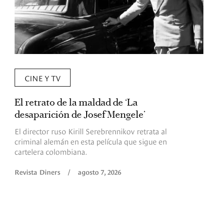
CINE Y TV
El retrato de la maldad de ‘La
L
desaparición de Josef Mengele’
d
d
El director ruso Kirill Serebrennikov retrata al
criminal alemán en esta película que sigue en
F
cartelera colombiana.
s
O
Revista Diners
/
agosto 7, 2026
é
c
p
a