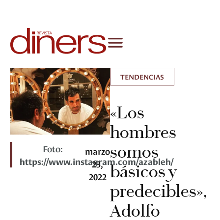
TENDENCIAS
«Los
hombres
somos
Foto:
marzo
https://www.instagram.com/azableh/
23,
básicos y
2022
predecibles»,
Adolfo