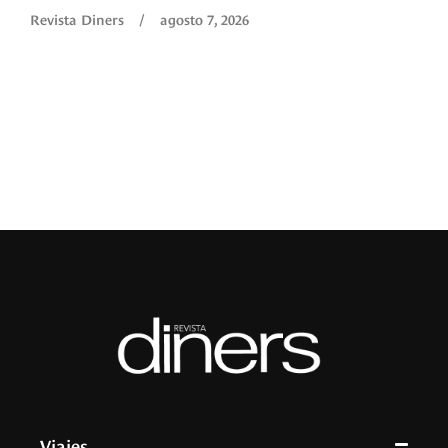
O
Revista Diners
/
agosto 7, 2026
é
c
p
a
R
Viajes