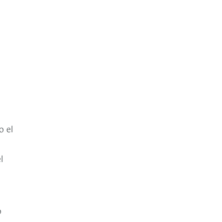
o el
l
o