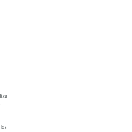
liza
r
les