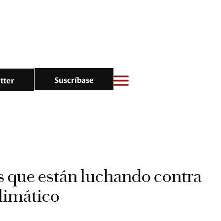
Suscríbase
tter
es que están luchando contra
limático