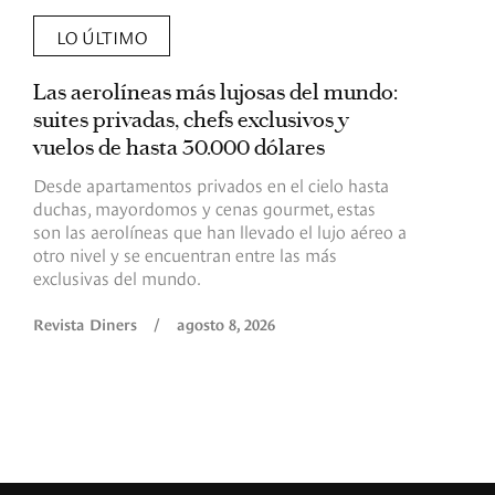
LO ÚLTIMO
Las aerolíneas más lujosas del mundo:
E
suites privadas, chefs exclusivos y
d
vuelos de hasta 30.000 dólares
E
c
Desde apartamentos privados en el cielo hasta
c
duchas, mayordomos y cenas gourmet, estas
son las aerolíneas que han llevado el lujo aéreo a
R
otro nivel y se encuentran entre las más
exclusivas del mundo.
Revista Diners
/
agosto 8, 2026