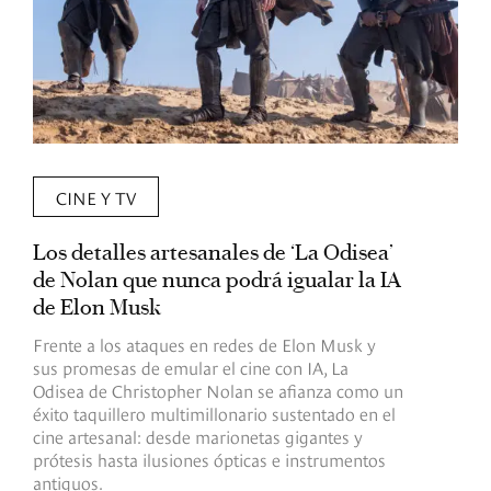
CINE Y TV
Los detalles artesanales de ‘La Odisea’
R
de Nolan que nunca podrá igualar la IA
m
de Elon Musk
I
Frente a los ataques en redes de Elon Musk y
E
sus promesas de emular el cine con IA, La
e
Odisea de Christopher Nolan se afianza como un
b
éxito taquillero multimillonario sustentado en el
C
cine artesanal: desde marionetas gigantes y
c
prótesis hasta ilusiones ópticas e instrumentos
antiguos.
R