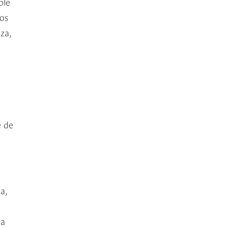
ble
ios
za,
e de
a,
na