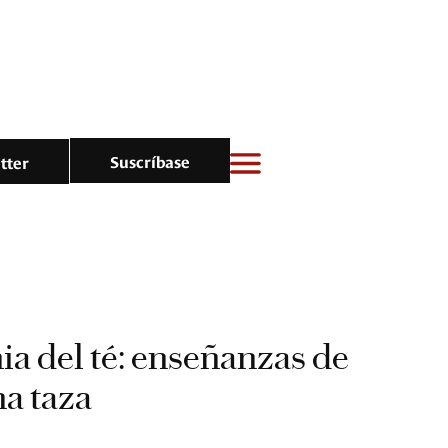
Suscríbase
tter
a del té: enseñanzas de
a taza