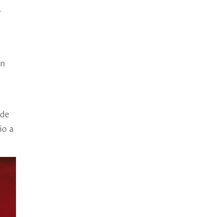
r
ón
 de
io a