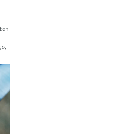
eben
go,