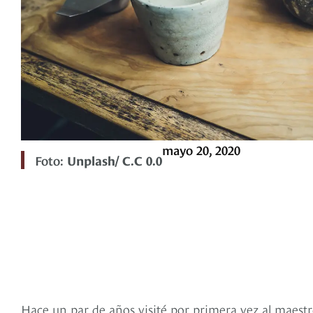
mayo 20, 2020
Foto:
Unplash/ C.C 0.0
Hace un par de años visité por primera vez al maest