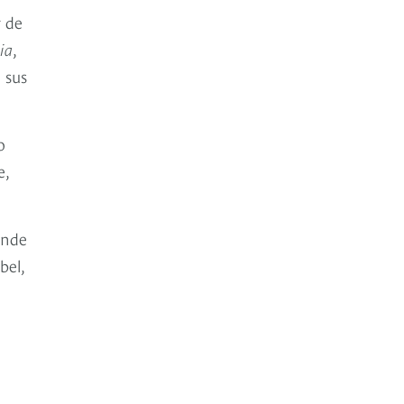
r de
ia
,
 sus
o
e,
onde
bel,