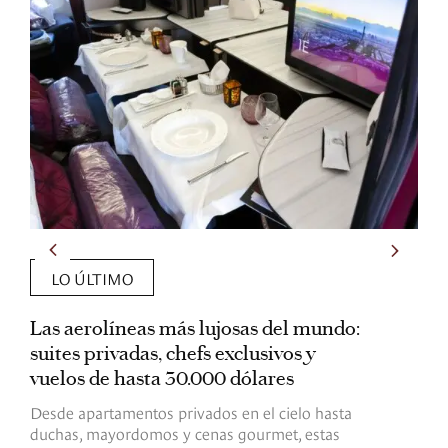
LO ÚLTIMO
Las aerolíneas más lujosas del mundo:
E
suites privadas, chefs exclusivos y
d
vuelos de hasta 30.000 dólares
E
c
Desde apartamentos privados en el cielo hasta
c
duchas, mayordomos y cenas gourmet, estas