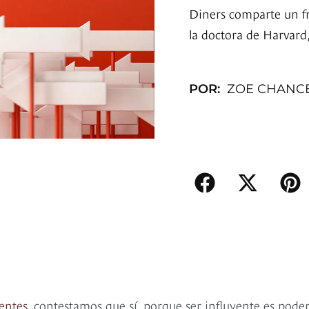
Diners comparte un fr
la doctora de Harvard
POR:
ZOE CHANC
entes
, contestamos que sí, porque ser influyente es poder