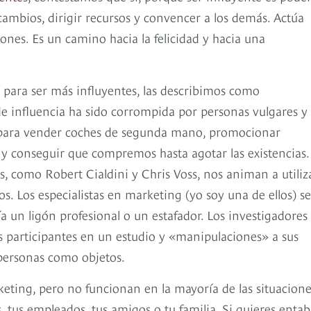
cambios, dirigir recursos y convencer a los demás. Actúa
nes. Es un camino hacia la felicidad y hacia una
 para ser más influyentes, las describimos como
 de influencia ha sido corrompida por personas vulgares y
sas para vender coches de segunda mano, promocionar
s y conseguir que compremos hasta agotar las existencias.
os, como Robert Cialdini y Chris Voss, nos animan a utiliz
s. Los especialistas en marketing (yo soy una de ellos) se
ía un ligón profesional o un estafador. Los investigadores
s participantes en un estudio y «manipulaciones» a sus
 personas como objetos.
keting, pero no funcionan en la mayoría de las situacion
 tus empleados, tus amigos o tu familia. Si quieres entab