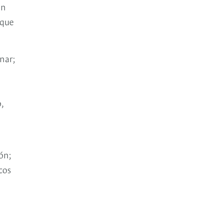
un
 que
nar;
,
ón;
cos