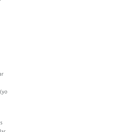
ar
 (yo
es
lar