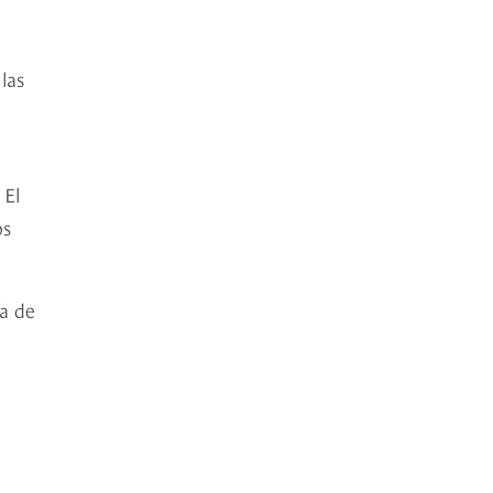
las
 El
os
ía de