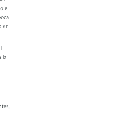
o el
boca
o en
l
 la
tes,