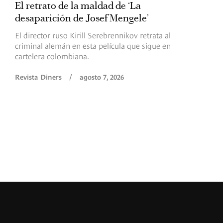
El retrato de la maldad de ‘La
L
desaparición de Josef Mengele’
d
d
El director ruso Kirill Serebrennikov retrata al
criminal alemán en esta película que sigue en
F
cartelera colombiana.
s
O
Revista Diners
/
agosto 7, 2026
é
c
p
a
R