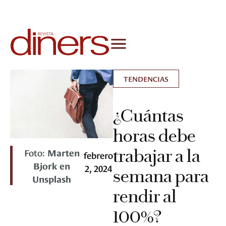
TENDENCIAS
¿Cuántas
horas debe
trabajar a la
Foto:
Marten
febrero
Bjork en
2, 2024
semana para
Unsplash
rendir al
100%?