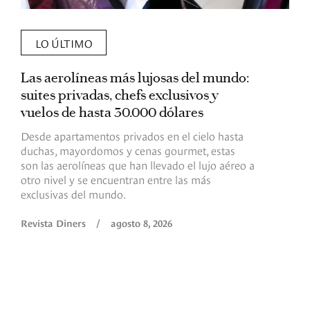
LO ÚLTIMO
Las aerolíneas más lujosas del mundo:
E
suites privadas, chefs exclusivos y
d
vuelos de hasta 30.000 dólares
E
c
Desde apartamentos privados en el cielo hasta
c
duchas, mayordomos y cenas gourmet, estas
son las aerolíneas que han llevado el lujo aéreo a
R
otro nivel y se encuentran entre las más
exclusivas del mundo.
Revista Diners
/
agosto 8, 2026