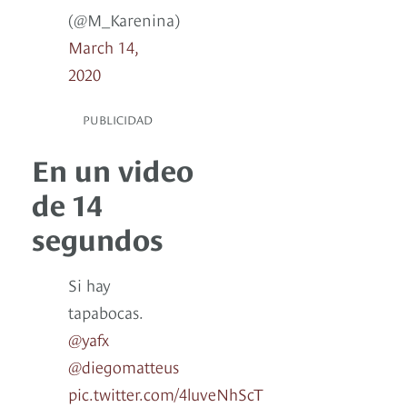
(@M_Karenina)
March 14,
2020
PUBLICIDAD
En un video
de 14
segundos
Si hay
tapabocas.
@yafx
@diegomatteus
pic.twitter.com/4luveNhScT