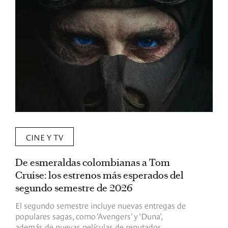
CINE Y TV
De esmeraldas colombianas a Tom
L
Cruise: los estrenos más esperados del
«
segundo semestre de 2026
p
El segundo semestre incluye nuevas entregas de
E
populares sagas, como ‘Avengers’ y ‘Duna’,
h
además de nuevas películas de reputados
d