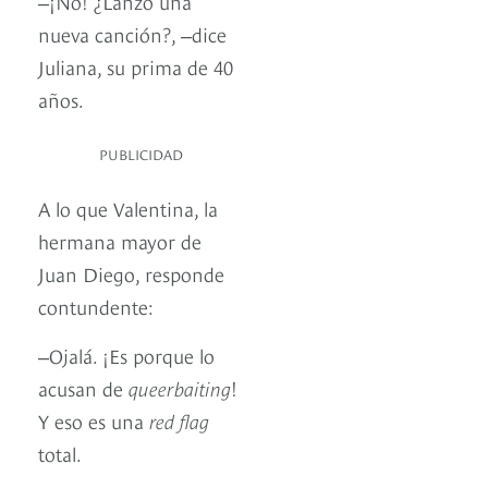
‒¡No! ¿Lanzó una
nueva canción?, ‒dice
Juliana, su prima de 40
años.
PUBLICIDAD
A lo que Valentina, la
hermana mayor de
Juan Diego, responde
contundente:
‒Ojalá. ¡Es porque lo
acusan de
queerbaiting
!
Y eso es una
red flag
total.