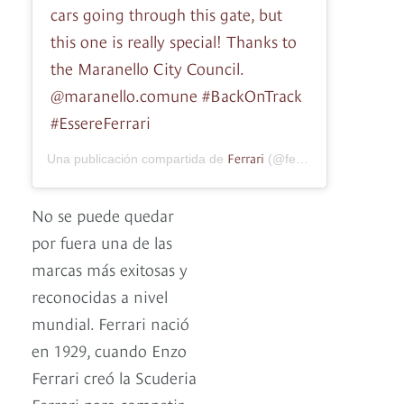
cars going through this gate, but
this one is really special! Thanks to
the Maranello City Council.
@maranello.comune #BackOnTrack
#EssereFerrari
Ferrari
Una publicación compartida de
(@ferrari) el
18 Jun, 20
No se puede quedar
por fuera una de las
marcas más exitosas y
reconocidas a nivel
mundial. Ferrari nació
en 1929, cuando Enzo
Ferrari creó la Scuderia
Ferrari para competir