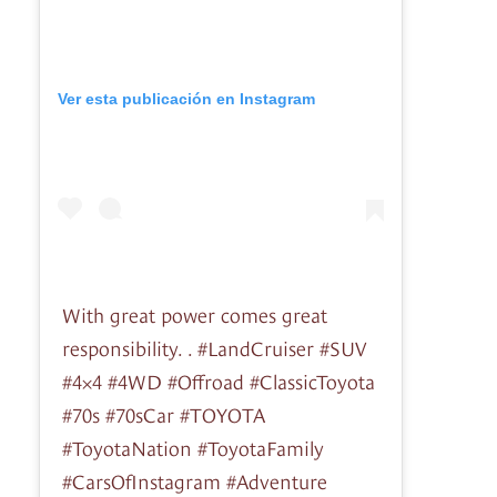
Ver esta publicación en Instagram
With great power comes great
responsibility. . #LandCruiser #SUV
#4×4 #4WD #Offroad #ClassicToyota
#70s #70sCar #TOYOTA
#ToyotaNation #ToyotaFamily
#CarsOfInstagram #Adventure