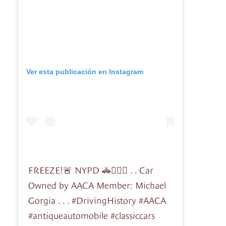
Ver esta publicación en Instagram
FREEZE!🚨 NYPD 🚓👮🏽‍♂️ . . Car
Owned by AACA Member: Michael
Gorgia . . . #DrivingHistory #AACA
#antiqueautomobile #classiccars