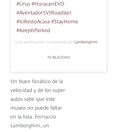
#Urus #HuracanEVO
#AventadorSVJRoadster
#IoRestoAcasa #StayHome
#KeepItParked
Lamborghini
Una publicación compartida de
(@lamborghini) e
PUBLICIDAD
Un buen fanático de la
velocidad y de los super
autos sabe que este
museo no puede faltar
en la lista. Ferruccio
Lamborghini, un