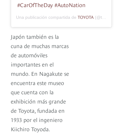
#CarOfTheDay #AutoNation
TOYOTA
Una publicación compartida de
(@toyota) el
17 Jun, 
Japón también es la
cuna de muchas marcas
de automóviles
importantes en el
mundo. En Nagakute se
encuentra este museo
que cuenta con la
exhibición más grande
de Toyota, fundada en
1933 por el ingeniero
Kiichiro Toyoda.