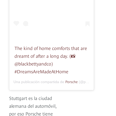
The kind of home comforts that are
dreamt of after a long day. (📸
@blackbettyandco)
#DreamsAreMadeAtHome
Porsche
Una publicación compartida de
(@porsche) el
20 Jun,
Stuttgart es la ciudad
alemana del automóvil,
por eso Porsche tiene