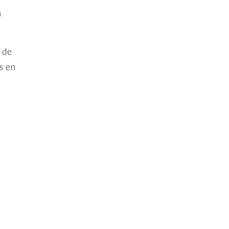
n
 de
s en